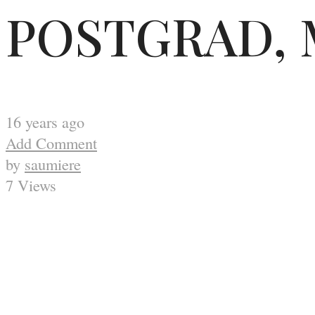
POSTGRAD, 
16 years ago
Add Comment
by
saumiere
7 Views