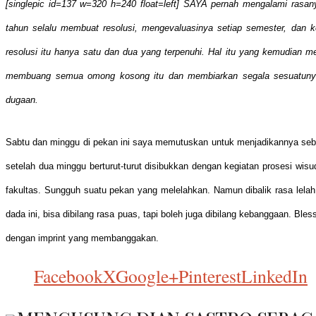
[singlepic id=137 w=320 h=240 float=left] SAYA pernah mengalami rasa
tahun selalu membuat resolusi, mengevaluasinya setiap semester, dan 
resolusi itu hanya satu dan dua yang terpenuhi. Hal itu yang kemudian
membuang semua omong kosong itu dan membiarkan segala sesuatunya b
dugaan.
Sabtu dan minggu di pekan ini saya memutuskan untuk menjadikannya seba
setelah dua minggu berturut-turut disibukkan dengan kegiatan prosesi wis
fakultas. Sungguh suatu pekan yang melelahkan. Namun dibalik rasa lelah
dada ini, bisa dibilang rasa puas, tapi boleh juga dibilang kebanggaan. Bl
dengan imprint yang membanggakan.
Facebook
X
Google+
Pinterest
LinkedIn