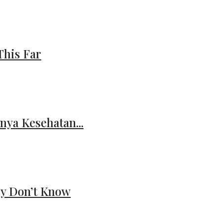
This Far
nya Kesehatan...
ey Don’t Know