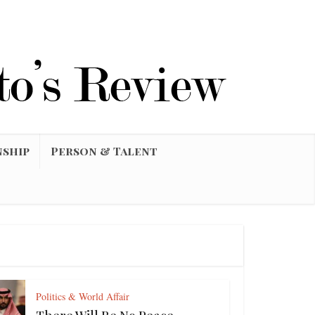
nship
Person & Talent
Politics & World Affair