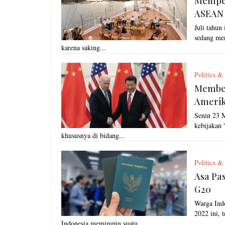
Mempe
ASEAN
Juli tahu
sedang men
karena saking...
Politics &
Membe
Ameri
Senin 23 
kebijakan 
khususnya di bidang...
Politics &
Asa Pa
G20
Warga Indo
2022 ini, 
Indonesia memimpin suatu...