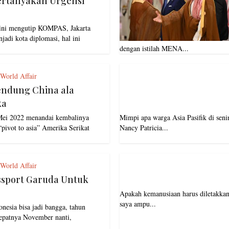
rtanyakan Urgensi
n ini mengutip KOMPAS, Jakarta
jadi kota diplomasi, hal ini
dengan istilah MENA...
 World Affair
ndung China ala
ka
Mei 2022 menandai kembalinya
Mimpi apa warga Asia Pasifik di seni
“pivot to asia” Amerika Serikat
Nancy Patricia...
 World Affair
ssport Garuda Untuk
Apakah kemanusiaan harus diletakkan 
saya ampu...
nesia bisa jadi bangga, tahun
tepatnya November nanti,