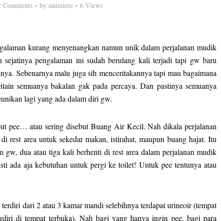
2 Comments
by
saumiere
6 Views
engalaman kurang menyenangkan namun unik dalam perjalanan mudik
Dan sejatinya pengalaman ini sudah berulang kali terjadi tapi gw baru
annya. Sebenarnya malu juga sih menceritakannya tapi mau bagaimana
itain semuanya bakalan gak pada percaya. Dan pastinya semuanya
unikan lagi yang ada dalam diri gw.
ebut pee… atau sering disebut Buang Air Kecil. Nah dikala perjalanan
di rest area untuk sekedar makan, istirahat, maupun buang hajat. Itu
gw, dua atau tiga kali berhenti di rest area dalam perjalanan mudik
ti ada aja kebutuhan untuk pergi ke toilet! Untuk pee tentunya atau
 terdiri
dari
2 atau 3 kamar mandi selebihnya
terdapat
urin
eo
ir
(tempat
diri di tempat terbuka). Nah bagi yang hanya ingin pee, bagi para