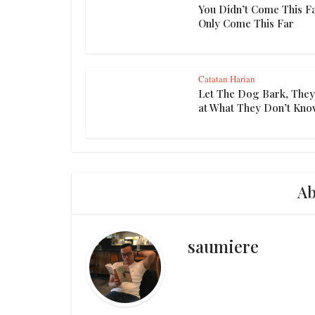
You Didn’t Come This Fa
Only Come This Far
Catatan Harian
Let The Dog Bark, They
at What They Don’t Kn
Ab
saumiere