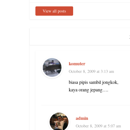
View all posts
komuter
October 8, 2009 at 3:13 am
biasa pipis sambil jongkok,
kaya orang jepang….
admin
October 8, 2009 at 5:07 am