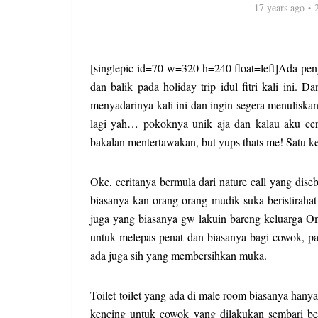
17 years ago
[singlepic id=70 w=320 h=240 float=left]Ada p
dan balik pada holiday trip idul fitri kali ini. 
menyadarinya kali ini dan ingin segera menulisk
lagi yah… pokoknya unik aja dan kalau aku cer
bakalan mentertawakan, but yups thats me! Satu ke
Oke, ceritanya bermula dari nature call yang dis
biasanya kan orang-orang mudik suka beristirahat 
juga yang biasanya gw lakuin bareng keluarga Om 
untuk melepas penat dan biasanya bagi cowok, pas
ada juga sih yang membersihkan muka.
Toilet-toilet yang ada di male room biasanya hanya
kencing untuk cowok yang dilakukan sembari ber