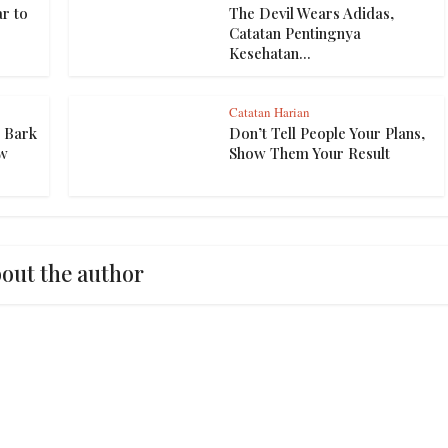
r to
The Devil Wears Adidas,
Catatan Pentingnya
Kesehatan...
Catatan Harian
 Bark
Don’t Tell People Your Plans,
ow
Show Them Your Result
out the author