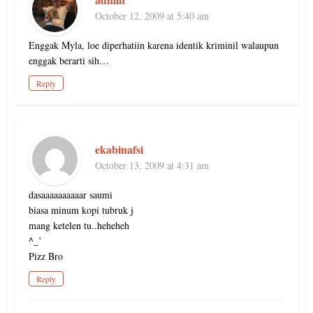
October 12, 2009 at 5:40 am
Enggak Myla, loe diperhatiin karena identik kriminil walaupun
enggak berarti sih…
Reply
ekabinafsi
October 13, 2009 at 4:31 am
dasaaaaaaaaaar saumi
biasa minum kopi tubruk j
mang ketelen tu..heheheh
^_’
Pizz Bro
Reply