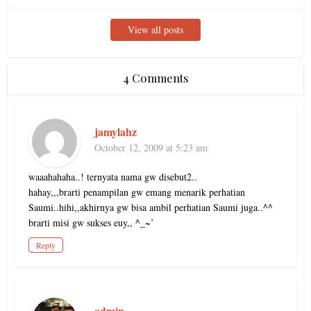
View all posts
4 Comments
jamylahz
October 12, 2009 at 5:23 am
waaahahaha..! ternyata nama gw disebut2..
hahay,,,brarti penampilan gw emang menarik perhatian
Saumi..hihi,,akhirnya gw bisa ambil perhatian Saumi juga..^^
brarti misi gw sukses euy,, ^_~’
Reply
admin