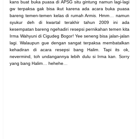
kans buat buka puasa di APSG situ gintung namun lagi-lagi
gw terpaksa gak bisa ikut karena ada acara buka puasa
bareng temen-temen kelas di rumah Armis. Hmm… namun
syukur deh di kwartal terakhir tahun 2009 ini ada
kesempatan bareng ngehadiri resepsi pernikahan temen kita
Irma Wahyuni di Cigudeg Bogor! Yee seneng bisa jalan-jalan
lagi. Walaupun gue dengan sangat terpaksa membatalkan
kehadiran di acara resepsi bang Halim. Tapi its ok,
nevermind, toh undangannya lebih dulu si Irma kan. Sorry
yang bang Halim… hehehe…
Facebook
X
Google+
Pinterest