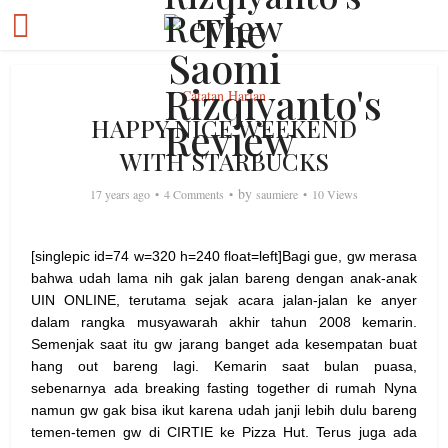
Catatan Harian
HAPPY NICE WEEKEND
WITH STARBUCKS
by
17 years ago
4 Comments
saumiere
10 Views
[singlepic id=74 w=320 h=240 float=left]Bagi gue, gw merasa
bahwa udah lama nih gak jalan bareng dengan anak-anak
UIN ONLINE, terutama sejak acara jalan-jalan ke anyer
dalam rangka musyawarah akhir tahun 2008 kemarin.
Semenjak saat itu gw jarang banget ada kesempatan buat
hang out bareng lagi.
Kemarin saat bulan puasa,
sebenarnya ada breaking fasting together di rumah Nyna
namun gw gak bisa ikut karena udah janji lebih dulu bareng
temen-temen gw di CIRTIE ke Pizza Hut. Terus juga ada