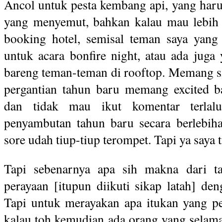
Ancol untuk pesta kembang api, yang haru
yang menyemut, bahkan kalau mau lebih e
booking hotel, semisal teman saya yang
untuk acara bonfire night, atau ada juga 
bareng teman-teman di rooftop. Memang s
pergantian tahun baru memang excited b
dan tidak mau ikut komentar terlal
penyambutan tahun baru secara berlebih
sore udah tiup-tiup terompet. Tapi ya saya
Tapi sebenarnya apa sih makna dari t
perayaan [itupun diikuti sikap latah] d
Tapi untuk merayakan apa itukan yang per
kalau toh kemudian ada orang yang selam