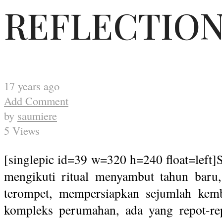
REFLECTION
17 years ago
Add Comment
by
saumiere
5 Views
[singlepic id=39 w=320 h=240 float=left]
mengikuti ritual menyambut tahun baru,
terompet, mempersiapkan sejumlah kemb
kompleks perumahan, ada yang repot-rep