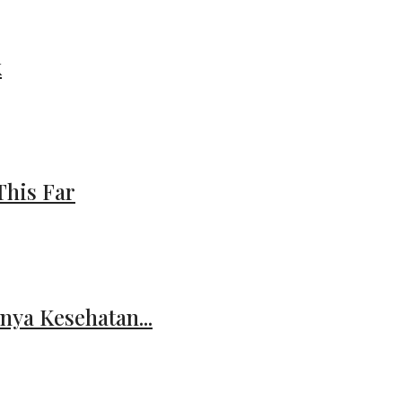
k
This Far
nya Kesehatan...