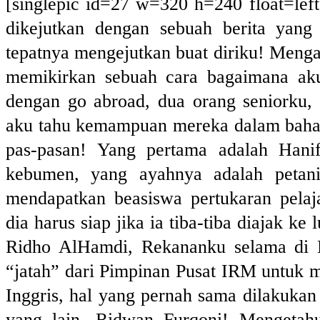
[singlepic id=27 w=320 h=240 float=left
dikejutkan dengan sebuah berita yan
tepatnya mengejutkan buat diriku! Mengap
memikirkan sebuah cara bagaimana ak
dengan go abroad, dua orang seniorku, 
aku tahu kemampuan mereka dalam bahasa
pas-pasan! Yang pertama adalah Hani
kebumen, yang ayahnya adalah petan
mendapatkan beasiswa pertukaran pelaj
dia harus siap jika ia tiba-tiba diajak ke
Ridho AlHamdi, Rekananku selama di 
“jatah” dari Pimpinan Pusat IRM untuk 
Inggris, hal yang pernah sama dilakuka
yang lain, Ridwan Furqoni! Mengetah