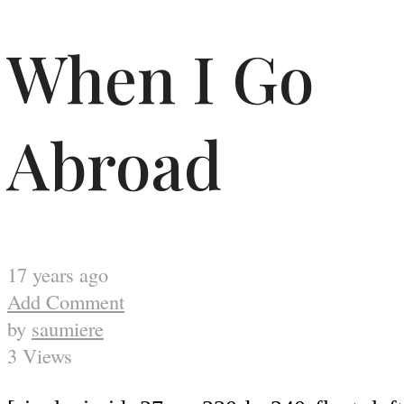
When I Go
Abroad
17 years ago
Add Comment
by
saumiere
3 Views