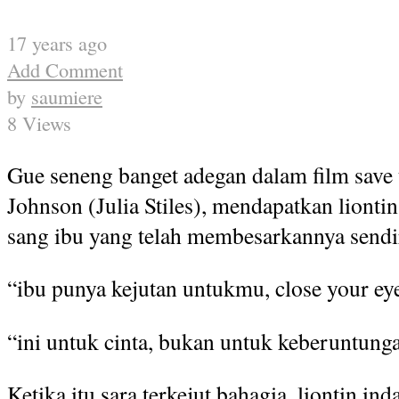
17 years ago
Add Comment
by
saumiere
8 Views
Gue seneng banget adegan dalam film save t
Johnson (Julia Stiles), mendapatkan liontin 
sang ibu yang telah membesarkannya sendir
“ibu punya kejutan untukmu, close your ey
“ini untuk cinta, bukan untuk keberuntung
Ketika itu sara terkejut bahagia, liontin in