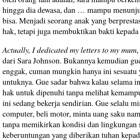
hingga dia dewasa, dan … mampu menunju
bisa. Menjadi seorang anak yang berpresta
hak, tetapi juga membuktikan bakti kepada
Actually, I dedicated my letters to my mum
,
dari Sara Johnson. Bukannya kemudian g
enggak, cuman mungkin hanya ini sesuatu 
untuknya. Gue sadar bahwa kalau selama i
hak untuk dipenuhi tanpa melihat kemampu
ini sedang bekerja sendirian. Gue selalu mint
computer, beli motor, minta uang saku namb
tanpa memikirkan kondisi dan lingkungan se
keberuntungan yang diberikan tuhan kepada