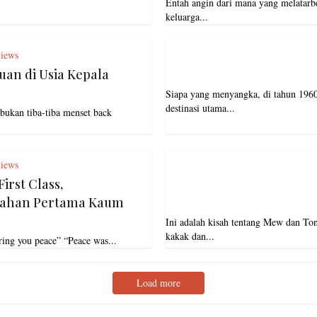
Entah angin dari mana yang melatarb
keluarga...
iews
uan di Usia Kepala
Siapa yang menyangka, di tahun 1960 
destinasi utama...
 bukan tiba-tiba menset back
iews
irst Class,
cahan Pertama Kaum
Ini adalah kisah tentang Mew dan Ton
kakak dan...
bring you peace” “Peace was...
Load more