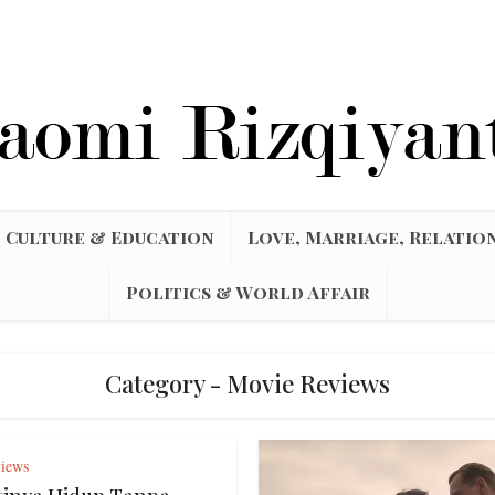
Culture & Education
Love, Marriage, Relatio
Politics & World Affair
Category - Movie Reviews
iews