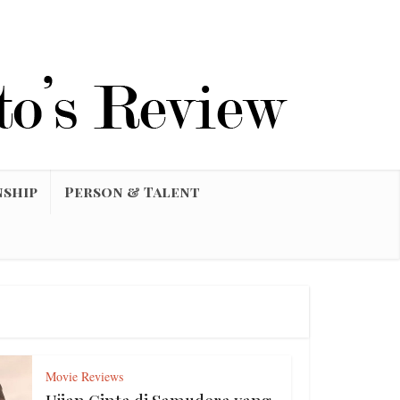
nship
Person & Talent
Movie Reviews