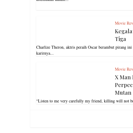
Movie Rev
Kegala
Tiga
Charlize Theron, aktris peraih Oscar berambut pirang ini
karirnya...
Movie Rev
X Man F
Perpe
Mutan
“Listen to me very carefully my friend, killing will not 