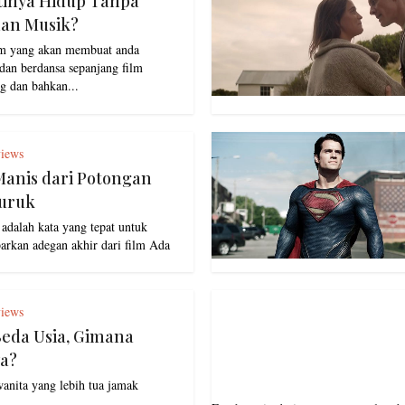
tinya Hidup Tanpa
dan Musik?
lm yang akan membuat anda
dan berdansa sepanjang film
g dan bahkan...
iews
Manis dari Potongan
uruk
u adalah kata yang tepat untuk
rkan adegan akhir dari film Ada
iews
Beda Usia, Gimana
a?
wanita yang lebih tua jamak