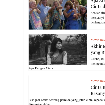
Apa Ar
Cinta 
Sebuah fi
bernyanyi 
berlangsun
Movie Rev
Akhir 
yang B
Cliché, it
menggamba
Apa Dengan Cinta...
Movie Rev
Cinta 
Rasany
Bisa jadi cerita seorang pemuda yang jatuh cinta kepada 
ditemukan dalam...