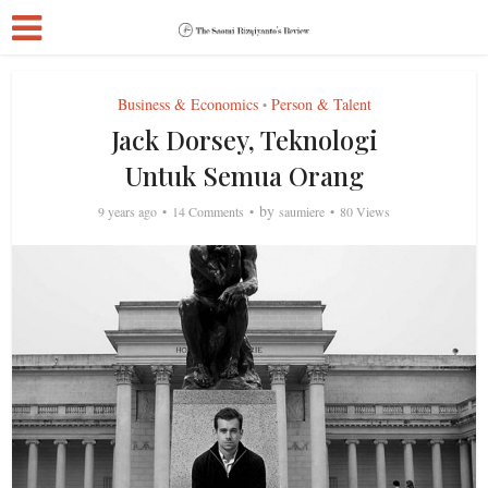
Business & Economics
Person & Talent
•
Jack Dorsey, Teknologi
Untuk Semua Orang
by
9 years ago
14 Comments
saumiere
80 Views