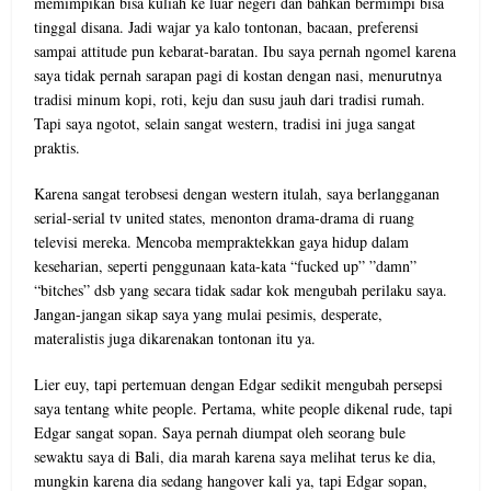
memimpikan bisa kuliah ke luar negeri dan bahkan bermimpi bisa
tinggal disana. Jadi wajar ya kalo tontonan, bacaan, preferensi
sampai attitude pun kebarat-baratan. Ibu saya pernah ngomel karena
saya tidak pernah sarapan pagi di kostan dengan nasi, menurutnya
tradisi minum kopi, roti, keju dan susu jauh dari tradisi rumah.
Tapi saya ngotot, selain sangat western, tradisi ini juga sangat
praktis.
Karena sangat terobsesi dengan western itulah, saya berlangganan
serial-serial tv united states, menonton drama-drama di ruang
televisi mereka. Mencoba mempraktekkan gaya hidup dalam
keseharian, seperti penggunaan kata-kata “fucked up” ”damn”
“bitches” dsb yang secara tidak sadar kok mengubah perilaku saya.
Jangan-jangan sikap saya yang mulai pesimis, desperate,
materalistis juga dikarenakan tontonan itu ya.
Lier euy, tapi pertemuan dengan Edgar sedikit mengubah persepsi
saya tentang white people. Pertama, white people dikenal rude, tapi
Edgar sangat sopan. Saya pernah diumpat oleh seorang bule
sewaktu saya di Bali, dia marah karena saya melihat terus ke dia,
mungkin karena dia sedang hangover kali ya, tapi Edgar sopan,