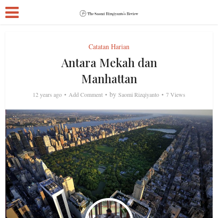
Catatan Harian
Antara Mekah dan
Manhattan
by
12 years ago
Add Comment
Saomi Rizqiyanto
7 Views