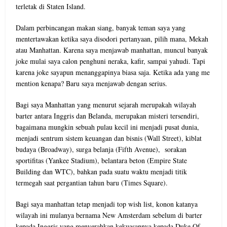
terletak di Staten Island.
Dalam perbincangan makan siang, banyak teman saya yang
mentertawakan ketika saya disodori pertanyaan, pilih mana, Mekah
atau Manhattan. Karena saya menjawab manhattan, muncul banyak
joke mulai saya calon penghuni neraka, kafir, sampai yahudi. Tapi
karena joke sayapun menanggapinya biasa saja. Ketika ada yang me
mention kenapa? Baru saya menjawab dengan serius.
Bagi saya Manhattan yang menurut sejarah merupakah wilayah
barter antara Inggris dan Belanda, merupakan misteri tersendiri,
bagaimana mungkin sebuah pulau kecil ini menjadi pusat dunia,
menjadi sentrum sistem keuangan dan bisnis (Wall Street), kiblat
budaya (Broadway), surga belanja (Fifth Avenue), sorakan
sportifitas (Yankee Stadium), belantara beton (Empire State
Building dan WTC), bahkan pada suatu waktu menjadi titik
termegah saat pergantian tahun baru (Times Square).
Bagi saya manhattan tetap menjadi top wish list, konon katanya
wilayah ini mulanya bernama New Amsterdam sebelum di barter
kepada Inggris yang menyerahkan kekuasannya kepada Duke Of