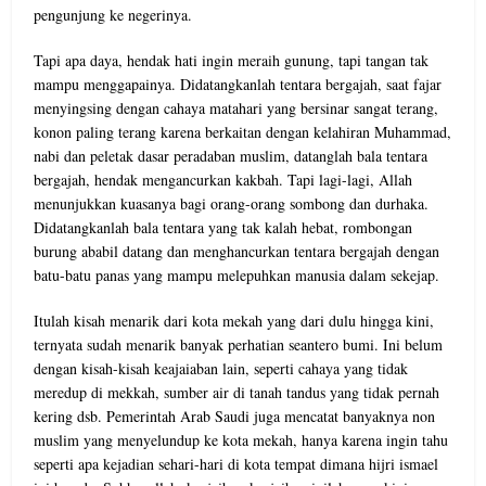
pengunjung ke negerinya.
Tapi apa daya, hendak hati ingin meraih gunung, tapi tangan tak
mampu menggapainya. Didatangkanlah tentara bergajah, saat fajar
menyingsing dengan cahaya matahari yang bersinar sangat terang,
konon paling terang karena berkaitan dengan kelahiran Muhammad,
nabi dan peletak dasar peradaban muslim, datanglah bala tentara
bergajah, hendak mengancurkan kakbah. Tapi lagi-lagi, Allah
menunjukkan kuasanya bagi orang-orang sombong dan durhaka.
Didatangkanlah bala tentara yang tak kalah hebat, rombongan
burung ababil datang dan menghancurkan tentara bergajah dengan
batu-batu panas yang mampu melepuhkan manusia dalam sekejap.
Itulah kisah menarik dari kota mekah yang dari dulu hingga kini,
ternyata sudah menarik banyak perhatian seantero bumi. Ini belum
dengan kisah-kisah keajaiaban lain, seperti cahaya yang tidak
meredup di mekkah, sumber air di tanah tandus yang tidak pernah
kering dsb. Pemerintah Arab Saudi juga mencatat banyaknya non
muslim yang menyelundup ke kota mekah, hanya karena ingin tahu
seperti apa kejadian sehari-hari di kota tempat dimana hijri ismael