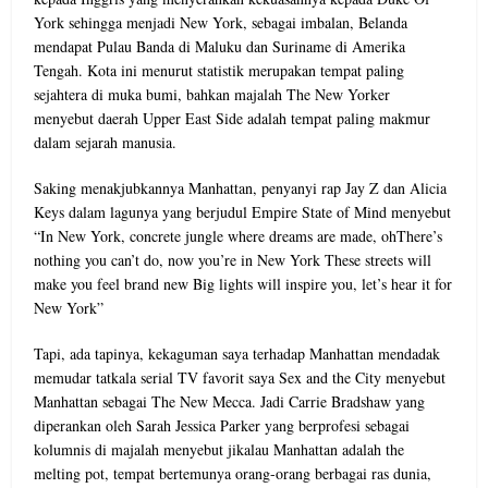
York sehingga menjadi New York, sebagai imbalan, Belanda
mendapat Pulau Banda di Maluku dan Suriname di Amerika
Tengah. Kota ini menurut statistik merupakan tempat paling
sejahtera di muka bumi, bahkan majalah The New Yorker
menyebut daerah Upper East Side adalah tempat paling makmur
dalam sejarah manusia.
Saking menakjubkannya Manhattan, penyanyi rap Jay Z dan Alicia
Keys dalam lagunya yang berjudul Empire State of Mind menyebut
“In New York, concrete jungle where dreams are made, ohThere’s
nothing you can’t do, now you’re in New York These streets will
make you feel brand new Big lights will inspire you, let’s hear it for
New York”
Tapi, ada tapinya, kekaguman saya terhadap Manhattan mendadak
memudar tatkala serial TV favorit saya Sex and the City menyebut
Manhattan sebagai The New Mecca. Jadi Carrie Bradshaw yang
diperankan oleh Sarah Jessica Parker yang berprofesi sebagai
kolumnis di majalah menyebut jikalau Manhattan adalah the
melting pot, tempat bertemunya orang-orang berbagai ras dunia,