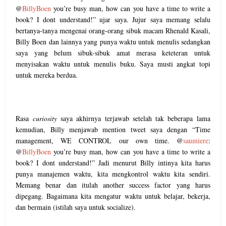
@
BillyBoen
you’re busy man, how can you have a time to write a
book? I dont understand!” ujar saya. Jujur saya memang selalu
bertanya-tanya mengenai orang-orang sibuk macam Rhenald Kasali,
Billy Boen dan lainnya yang punya waktu untuk menulis sedangkan
saya yang belum sibuk-sibuk amat merasa keteteran untuk
menyisakan waktu untuk menulis buku. Saya musti angkat topi
untuk mereka berdua.
Rasa
curiosity
saya akhirnya terjawab setelah tak beberapa lama
kemudian, Billy menjawab mention tweet saya dengan “Time
management, WE CONTROL our own time. @
saumiere
:
@
BillyBoen
you’re busy man, how can you have a time to write a
book? I dont understand!” Jadi menurut Billy intinya kita harus
punya manajemen waktu, kita mengkontrol waktu kita sendiri.
Memang benar dan itulah another success factor yang harus
dipegang. Bagaimana kita mengatur waktu untuk belajar, bekerja,
dan bermain (istilah saya untuk socialize).