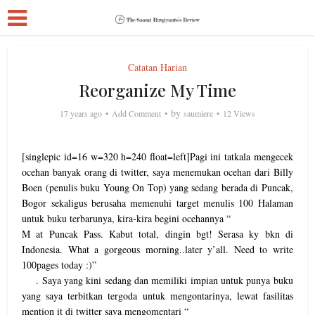
Catatan Harian
Reorganize My Time
by
17 years ago
Add Comment
saumiere
12 Views
[singlepic id=16 w=320 h=240 float=left]Pagi ini tatkala mengecek
ocehan banyak orang di twitter, saya menemukan ocehan dari Billy
Boen (penulis buku Young On Top) yang sedang berada di Puncak,
Bogor sekaligus berusaha memenuhi target menulis 100 Halaman
untuk buku terbarunya, kira-kira begini ocehannya “
M at Puncak Pass. Kabut total, dingin bgt! Serasa ky bkn di
Indonesia. What a gorgeous morning..later y’all. Need to write
100pages today :)”
. Saya yang kini sedang dan memiliki impian untuk punya buku
yang saya terbitkan tergoda untuk mengontarinya, lewat fasilitas
mention it di twitter saya mengomentari “