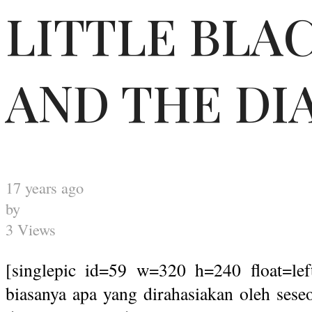
LITTLE BLA
AND THE DI
17 years ago
by
3 Views
[singlepic id=59 w=320 h=240 float=lef
biasanya apa yang dirahasiakan oleh seseo