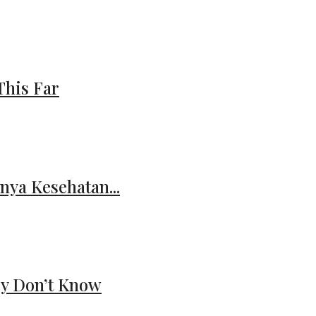
This Far
nya Kesehatan...
ey Don’t Know