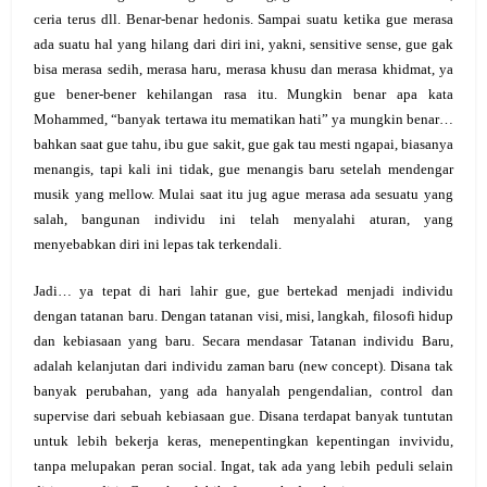
ceria terus dll. Benar-benar hedonis. Sampai suatu ketika gue merasa
ada suatu hal yang hilang dari diri ini, yakni, sensitive sense, gue gak
bisa merasa sedih, merasa haru, merasa khusu dan merasa khidmat, ya
gue bener-bener kehilangan rasa itu. Mungkin benar apa kata
Mohammed, “banyak tertawa itu mematikan hati” ya mungkin benar…
bahkan saat gue tahu, ibu gue sakit, gue gak tau mesti ngapai, biasanya
menangis, tapi kali ini tidak, gue menangis baru setelah mendengar
musik yang mellow. Mulai saat itu jug ague merasa ada sesuatu yang
salah, bangunan individu ini telah menyalahi aturan, yang
menyebabkan diri ini lepas tak terkendali.
Jadi… ya tepat di hari lahir gue, gue bertekad menjadi individu
dengan tatanan baru. Dengan tatanan visi, misi, langkah, filosofi hidup
dan kebiasaan yang baru. Secara mendasar Tatanan individu Baru,
adalah kelanjutan dari individu zaman baru (new concept). Disana tak
banyak perubahan, yang ada hanyalah pengendalian, control dan
supervise dari sebuah kebiasaan gue. Disana terdapat banyak tuntutan
untuk lebih bekerja keras, menepentingkan kepentingan invividu,
tanpa melupakan peran social. Ingat, tak ada yang lebih peduli selain