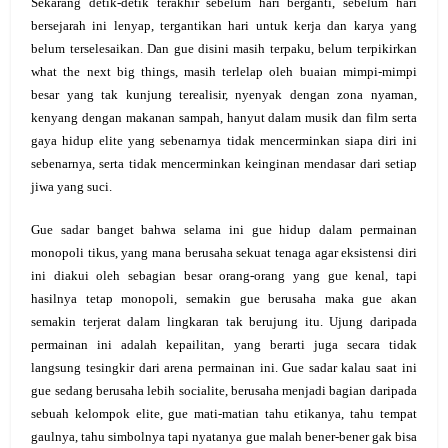
Sekarang detik-detik terakhir sebelum hari berganti, sebelum hari
bersejarah ini lenyap, tergantikan hari untuk kerja dan karya yang
belum terselesaikan. Dan gue disini masih terpaku, belum terpikirkan
what the next big things, masih terlelap oleh buaian mimpi-mimpi
besar yang tak kunjung terealisir, nyenyak dengan zona nyaman,
kenyang dengan makanan sampah, hanyut dalam musik dan film serta
gaya hidup elite yang sebenarnya tidak mencerminkan siapa diri ini
sebenarnya, serta tidak mencerminkan keinginan mendasar dari setiap
jiwa yang suci.
Gue sadar banget bahwa selama ini gue hidup dalam permainan
monopoli tikus, yang mana berusaha sekuat tenaga agar eksistensi diri
ini diakui oleh sebagian besar orang-orang yang gue kenal, tapi
hasilnya tetap monopoli, semakin gue berusaha maka gue akan
semakin terjerat dalam lingkaran tak berujung itu. Ujung daripada
permainan ini adalah kepailitan, yang berarti juga secara tidak
langsung tesingkir dari arena permainan ini. Gue sadar kalau saat ini
gue sedang berusaha lebih socialite, berusaha menjadi bagian daripada
sebuah kelompok elite, gue mati-matian tahu etikanya, tahu tempat
gaulnya, tahu simbolnya tapi nyatanya gue malah bener-bener gak bisa