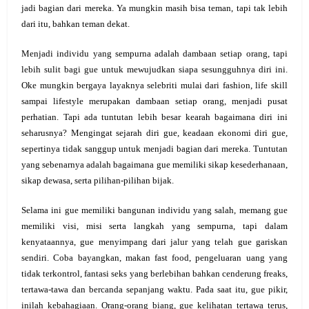
jadi bagian dari mereka. Ya mungkin masih bisa teman, tapi tak lebih
dari itu, bahkan teman dekat.
Menjadi individu yang sempurna adalah dambaan setiap orang, tapi
lebih sulit bagi gue untuk mewujudkan siapa sesungguhnya diri ini.
Oke mungkin bergaya layaknya selebriti mulai dari fashion, life skill
sampai lifestyle merupakan dambaan setiap orang, menjadi pusat
perhatian. Tapi ada tuntutan lebih besar kearah bagaimana diri ini
seharusnya? Mengingat sejarah diri gue, keadaan ekonomi diri gue,
sepertinya tidak sanggup untuk menjadi bagian dari mereka. Tuntutan
yang sebenarnya adalah bagaimana gue memiliki sikap kesederhanaan,
sikap dewasa, serta pilihan-pilihan bijak.
Selama ini gue memiliki bangunan individu yang salah, memang gue
memiliki visi, misi serta langkah yang sempurna, tapi dalam
kenyataannya, gue menyimpang dari jalur yang telah gue gariskan
sendiri. Coba bayangkan, makan fast food, pengeluaran uang yang
tidak terkontrol, fantasi seks yang berlebihan bahkan cenderung freaks,
tertawa-tawa dan bercanda sepanjang waktu. Pada saat itu, gue pikir,
inilah kebahagiaan. Orang-orang biang, gue kelihatan tertawa terus,