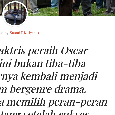
ten by
Saomi Rizqiyanto
aktris peraih Oscar
ni bukan tiba-tiba
rnya kembali menjadi
lm bergenre drama.
sa memilih peran-peran
tang setelah sukses