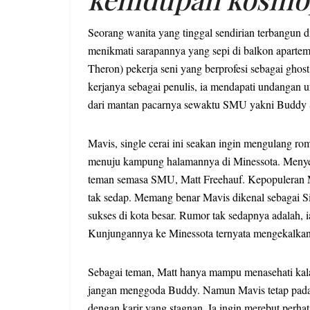
Seorang wanita yang tinggal sendirian terbangun
menikmati sarapannya yang sepi di balkon apartem
Theron) pekerja seni yang berprofesi sebagai ghost
kerjanya sebagai penulis, ia mendapati undanga
dari mantan pacarnya sewaktu SMU yakni Buddy 
Mavis, single cerai ini seakan ingin mengulang 
menuju kampung halamannya di Minessota. Menye
teman semasa SMU, Matt Freehauf. Kepopuleran 
tak sedap. Memang benar Mavis dikenal sebagai Si
sukses di kota besar. Rumor tak sedapnya adalah, 
Kunjungannya ke Minessota ternyata mengekalkan 
Sebagai teman, Matt hanya mampu menasehati kal
jangan menggoda Buddy. Namun Mavis tetap pada pe
dengan karir yang stagnan. Ia ingin merebut per