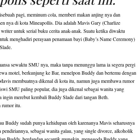
 disebuah pagi, meminum cola, memberi makan anjing nya dan
en nya di kota Mineapollis. Dia adalah Mavis Gary (Charlize
 writer untuk serial buku cerita anak-anak. Suatu ketika diwaktu
n untuk menghadiri perayaan penamaan bayi (Baby’s Name Ceremony)
Slade.
romansa sewaktu SMU nya, maka tanpa menunggu lama ia segera pergi
wa motel, berkunjung ke Bar, menelpon Buddy dan bertemu dengan
Mavis membuatnya dikenal di kota itu, namun juga membawa rumor
swi SMU paling popular, dia juga dikenal sebagai wanita yang
ia ingin merebut kembali Buddy Slade dari tangan Beth.
rumor itu.
au Buddy sudah punya kehidupan oleh karenanya Mavis seharusnya
ndiriannya, sebagai wanita galau, yang single divorce, alkoholik
hatian Buddy, berdandan secantik mungkin, menggoda Buddy yang