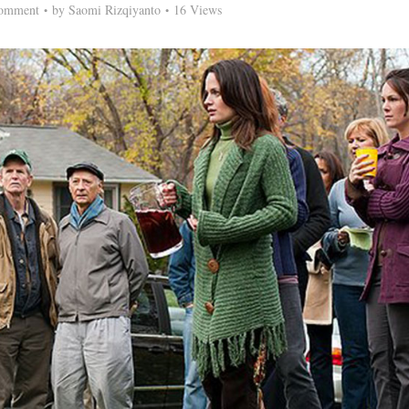
omment
by
Saomi Rizqiyanto
16 Views