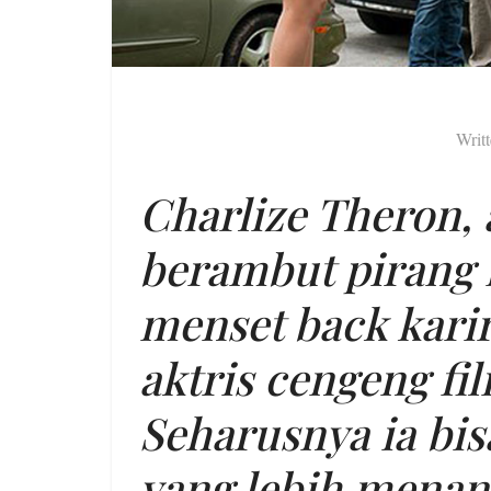
Writ
Charlize Theron, 
berambut pirang i
menset back kari
aktris cengeng fi
Seharusnya ia bi
yang lebih menan