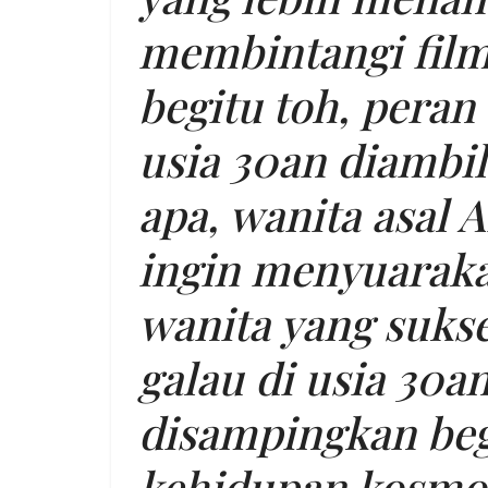
membintangi fil
begitu toh, peran
usia 30an diambil
apa, wanita asal A
ingin menyuaraka
wanita yang suks
galau di usia 30an
disampingkan begi
kehidupan kosmopo