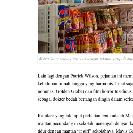
Mavis Gary sedang mencuri dengar sebuah gosip di Su
Lain lagi dengan Patrick Wilson, pejantan ini mema
kehidupan rumah tangga yang harmonis. Lihat saja 
nominasi Golden Globe) dan film horror Insidious.
sebagai dokter bedah bertangan dingin dalam serie
Karakter yang tak luput perhatian tentu adalah Ma
mantan pecundang di sekolah menengah dengan kak
tidur dengan mantan “it girl” sekolahnya, Mavis G