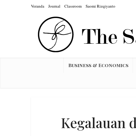
Veranda
Journal
Classroom
Saomi Rizqiyanto
Business & Economics
Kegalauan d