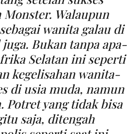
m Monster. Walaupun
 sebagai wanita galau di
 juga. Bukan tanpa apa-
frika Selatan ini seperti
n kegelisahan wanita-
es di usia muda, namun
. Potret yang tidak bisa
tu saja, ditengah
lis seperti saat ini.