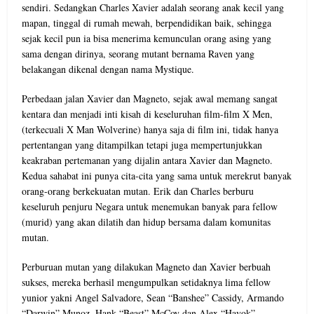
sendiri. Sedangkan Charles Xavier adalah seorang anak kecil yang
mapan, tinggal di rumah mewah, berpendidikan baik, sehingga
sejak kecil pun ia bisa menerima kemunculan orang asing yang
sama dengan dirinya, seorang mutant bernama Raven yang
belakangan dikenal dengan nama Mystique.
Perbedaan jalan Xavier dan Magneto, sejak awal memang sangat
kentara dan menjadi inti kisah di keseluruhan film-film X Men,
(terkecuali X Man Wolverine) hanya saja di film ini, tidak hanya
pertentangan yang ditampilkan tetapi juga mempertunjukkan
keakraban pertemanan yang dijalin antara Xavier dan Magneto.
Kedua sahabat ini punya cita-cita yang sama untuk merekrut banyak
orang-orang berkekuatan mutan. Erik dan Charles berburu
keseluruh penjuru Negara untuk menemukan banyak para fellow
(murid) yang akan dilatih dan hidup bersama dalam komunitas
mutan.
Perburuan mutan yang dilakukan Magneto dan Xavier berbuah
sukses, mereka berhasil mengumpulkan setidaknya lima fellow
yunior yakni Angel Salvadore, Sean “Banshee” Cassidy, Armando
“Darwin” Munoz, Hank “Beast” McCoy dan Alex “Havok”