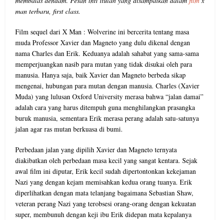
membalas dendam. Pesan inti itulah yang disampaikan dalam
film
x
man terbaru, first class.
Film sequel dari X Man : Wolverine ini bercerita tentang masa
muda Professor Xavier dan Magneto yang dulu dikenal dengan
nama Charles dan Erik. Keduanya adalah sahabat yang sama-sama
memperjuangkan nasib para mutan yang tidak disukai oleh para
manusia. Hanya saja, baik Xavier dan Magneto berbeda sikap
mengenai, hubungan para mutan dengan manusia. Charles (Xavier
Muda) yang lulusan Oxford University merasa bahwa “jalan damai”
adalah cara yang harus ditempuh guna menghilangkan prasangka
buruk manusia, sementara Erik merasa perang adalah satu-satunya
jalan agar ras mutan berkuasa di bumi.
Perbedaan jalan yang dipilih Xavier dan Magneto ternyata
diakibatkan oleh perbedaan masa kecil yang sangat kentara. Sejak
awal film ini diputar, Erik kecil sudah dipertontonkan kekejaman
Nazi yang dengan kejam memisahkan kedua orang tuanya. Erik
diperlihatkan dengan mata telanjang bagaimana Sebastian Shaw,
veteran perang Nazi yang terobsesi orang-orang dengan kekuatan
super, membunuh dengan keji ibu Erik didepan mata kepalanya