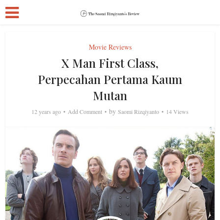
Movie Reviews
X Man First Class,
Perpecahan Pertama Kaum
Mutan
by
12 years ago
Add Comment
Saomi Rizqiyanto
14 Views