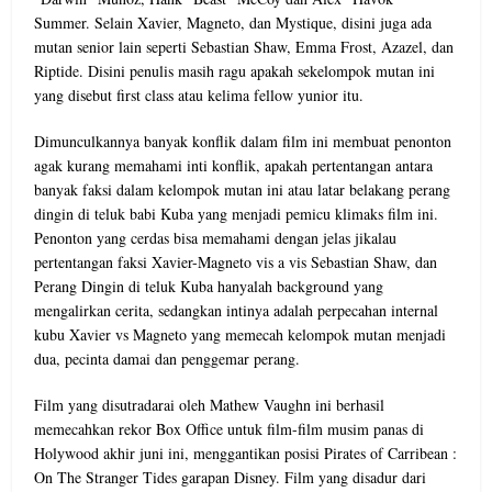
Summer. Selain Xavier, Magneto, dan Mystique, disini juga ada
mutan senior lain seperti Sebastian Shaw, Emma Frost, Azazel, dan
Riptide. Disini penulis masih ragu apakah sekelompok mutan ini
yang disebut first class atau kelima fellow yunior itu.
Dimunculkannya banyak konflik dalam film ini membuat penonton
agak kurang memahami inti konflik, apakah pertentangan antara
banyak faksi dalam kelompok mutan ini atau latar belakang perang
dingin di teluk babi Kuba yang menjadi pemicu klimaks film ini.
Penonton yang cerdas bisa memahami dengan jelas jikalau
pertentangan faksi Xavier-Magneto vis a vis Sebastian Shaw, dan
Perang Dingin di teluk Kuba hanyalah background yang
mengalirkan cerita, sedangkan intinya adalah perpecahan internal
kubu Xavier vs Magneto yang memecah kelompok mutan menjadi
dua, pecinta damai dan penggemar perang.
Film yang disutradarai oleh Mathew Vaughn ini berhasil
memecahkan rekor Box Office untuk film-film musim panas di
Holywood akhir juni ini, menggantikan posisi Pirates of Carribean :
On The Stranger Tides garapan Disney. Film yang disadur dari