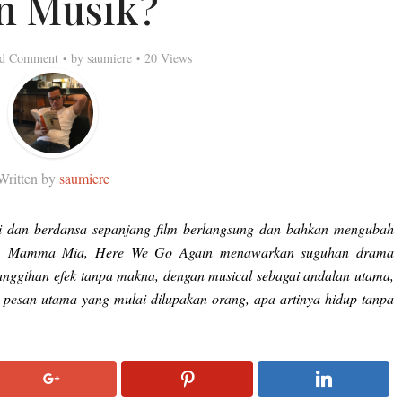
n Musik?
d Comment
by
saumiere
20 Views
Written by
saumiere
i dan berdansa sepanjang film berlangsung dan bahkan mengubah
kna. Mamma Mia, Here We Go Again menawarkan suguhan drama
ecanggihan efek tanpa makna, dengan musical sebagai andalan utama,
pesan utama yang mulai dilupakan orang, apa artinya hidup tanpa