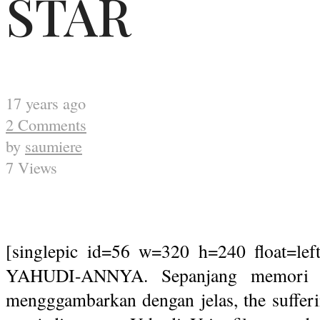
STAR
17 years ago
2 Comments
by
saumiere
7 Views
[singlepic id=56 w=320 h=240 float
YAHUDI-ANNYA. Sepanjang memori pe
mengggambarkan dengan jelas, the sufferin