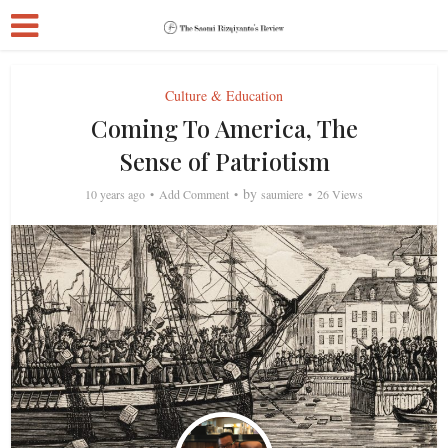
Culture & Education
Coming To America, The
Sense of Patriotism
by
10 years ago
Add Comment
saumiere
26 Views