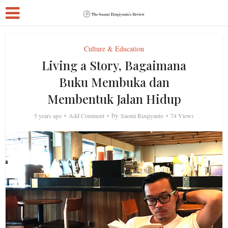
Culture & Education
Living a Story, Bagaimana
Buku Membuka dan
Membentuk Jalan Hidup
by
5 years ago
Add Comment
Saomi Rizqiyanto
74 Views