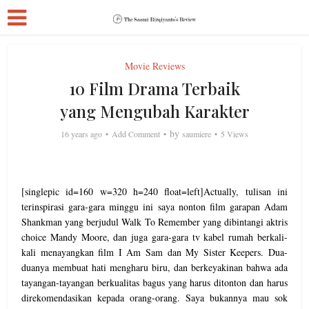
Movie Reviews
10 Film Drama Terbaik
yang Mengubah Karakter
by
16 years ago
Add Comment
saumiere
5 Views
[singlepic id=160 w=320 h=240 float=left]Actually, tulisan ini
terinspirasi gara-gara minggu ini saya nonton film garapan Adam
Shankman yang berjudul Walk To Remember yang dibintangi aktris
choice Mandy Moore, dan juga gara-gara tv kabel rumah berkali-
kali menayangkan film I Am Sam dan My Sister Keepers. Dua-
duanya membuat hati mengharu biru, dan berkeyakinan bahwa ada
tayangan-tayangan berkualitas bagus yang harus ditonton dan harus
direkomendasikan kepada orang-orang. Saya bukannya mau sok