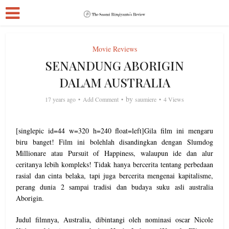
Movie Reviews
SENANDUNG ABORIGIN
DALAM AUSTRALIA
by
17 years ago
Add Comment
saumiere
4 Views
[singlepic id=44 w=320 h=240 float=left]Gila film ini mengaru
biru banget! Film ini bolehlah disandingkan dengan Slumdog
Millionare atau Pursuit of Happiness, walaupun ide dan alur
ceritanya lebih kompleks! Tidak hanya bercerita tentang perbedaan
rasial dan cinta belaka, tapi juga bercerita mengenai kapitalisme,
perang dunia 2 sampai tradisi dan budaya suku asli australia
Aborigin.
Judul filmnya, Australia, dibintangi oleh nominasi oscar Nicole