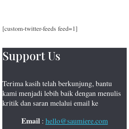
[custom-twitter-feeds feed=1]
Support Us
Terima kasih telah berkunjung, bantu
kami menjadi lebih baik dengan menulis
kritik dan saran melalui email ke
Email
:
hello@saumiere.com