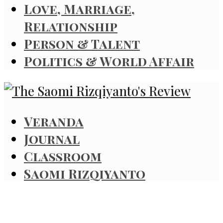
Love, Marriage,
Relationship
Person & Talent
Politics & World Affair
Veranda
Journal
Classroom
Saomi Rizqiyanto