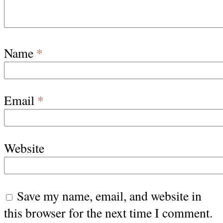
Name
*
Email
*
Website
Save my name, email, and website in
this browser for the next time I comment.