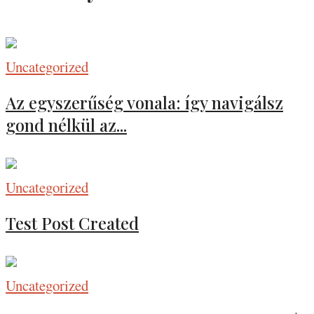
Uncategorized
Az egyszerűség vonala: így navigálsz
gond nélkül az...
Uncategorized
Test Post Created
Uncategorized