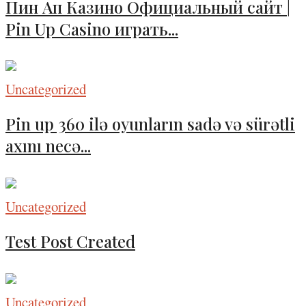
Пин Ап Казино Официальный сайт |
Pin Up Casino играть...
Uncategorized
Pin up 360 ilə oyunların sadə və sürətli
axını necə...
Uncategorized
Test Post Created
Uncategorized