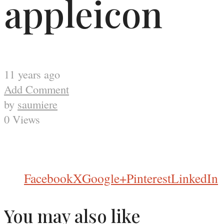
appleicon
11 years ago
Add Comment
by
saumiere
0 Views
Facebook
X
Google+
Pinterest
LinkedIn
You may also like