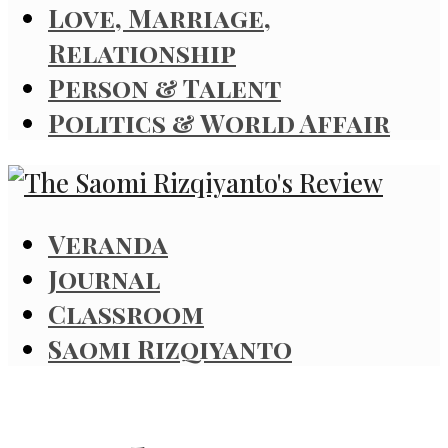
Love, Marriage,
Relationship
Person & Talent
Politics & World Affair
Veranda
Journal
Classroom
Saomi Rizqiyanto