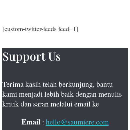
[custom-twitter-feeds feed=1]
Support Us
Terima kasih telah berkunjung, bantu
kami menjadi lebih baik dengan menulis
kritik dan saran melalui email ke
Email
:
hello@saumiere.com