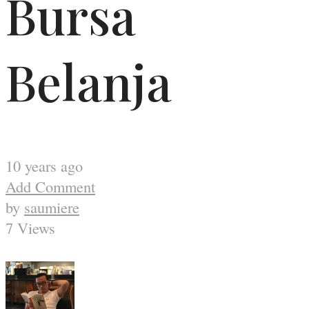
Bursa
Belanja
10 years ago
Add Comment
by
saumiere
7 Views