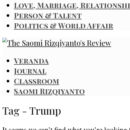
Love, Marriage, Relationsh
Person & Talent
Politics & World Affair
Veranda
Journal
Classroom
Saomi Rizqiyanto
Tag - Trump
It seems we can’t find what you’re looking 