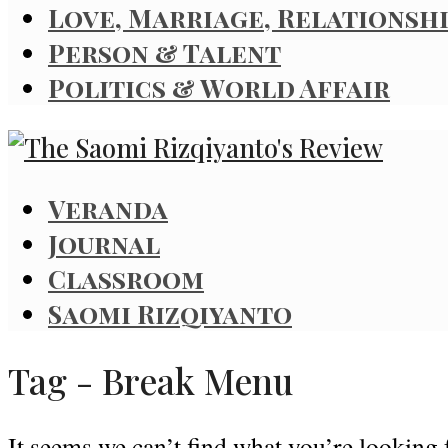
Love, Marriage, Relationsh
Person & Talent
Politics & World Affair
Veranda
Journal
Classroom
Saomi Rizqiyanto
Tag - Break Menu
It seems we can’t find what you’re looking 