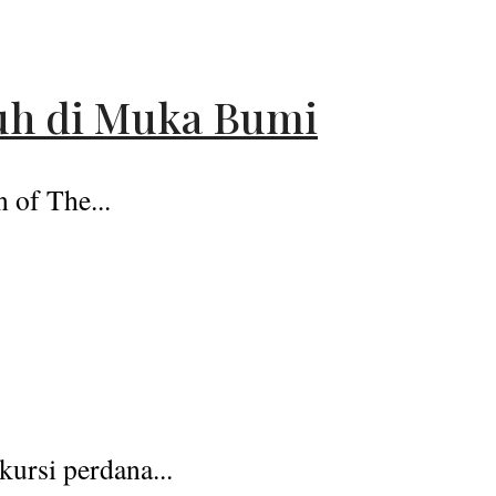
ruh di Muka Bumi
 of The...
ursi perdana...