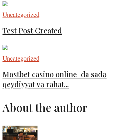
Uncategorized
Test Post Created
Uncategorized
Mostbet casino online-da sadə
qeydiyyat və rahat...
About the author