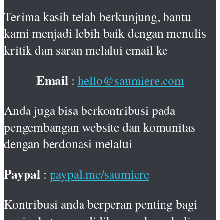
Terima kasih telah berkunjung, bantu
kami menjadi lebih baik dengan menulis
kritik dan saran melalui email ke
Email
:
hello@saumiere.com
Anda juga bisa berkontribusi pada
pengembangan website dan komunitas
dengan berdonasi melalui
Paypal
:
paypal.me/saumiere
Kontribusi anda berperan penting bagi