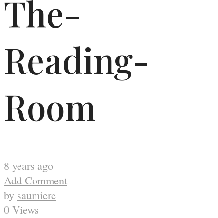
The-
Reading-
Room
8 years ago
Add Comment
by
saumiere
0 Views