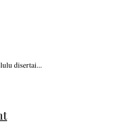
lu disertai...
nt