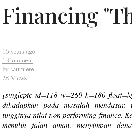
Financing "T
16 years ago
1 Comment
by
saumiere
28 Views
[singlepic id=118 w=260 h=180 float=le
dihadapkan pada masalah mendasar, ter
tingginya nilai non performing finance.
memilih jalan aman, menyimpan dan