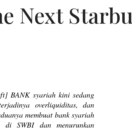
he Next Starbu
ft] BANK syariah kini sedang
jadinya overliquiditas, dan
 Keduanya membuat bank syariah
a di SWBI dan menurunkan